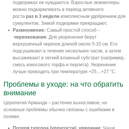
подкормках не нуждаются. Взрослые экземпляры
можно подкармливать в период активного
роста
раз в 3 недели
комплексным удобрением для
суккулентов. Зимой подкормки прекращают
.
Размножение:
Самый простой способ –
черенкование
. Для укоренения берут
верхушечный черенок длиной около 5-10 см
. Его
подсушивают в течение нескольких часов, а затем
высаживают в легкий влажный субстрат (например,
смесь кокосового торфа и перлита). Укоренение
лучше проводить при температуре +25…+27 °C
.
Проблемы в уходе: на что обратить
внимание
Церопегия Арманди – растение выносливое, но
основные проблемы обычно связаны с ошибками в
поливе.
Потеря тургора (упругости), увядание:
Чаще