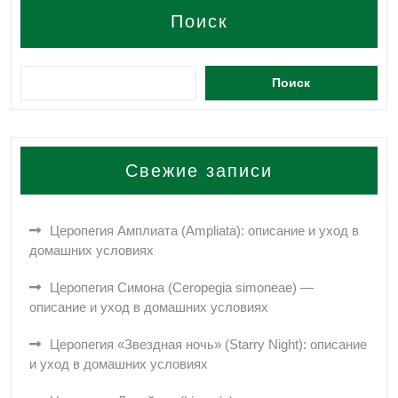
Поиск
Поиск
Свежие записи
Церопегия Амплиата (Ampliata): описание и уход в
домашних условиях
Церопегия Симона (Ceropegia simoneae) —
описание и уход в домашних условиях
Церопегия «Звездная ночь» (Starry Night): описание
и уход в домашних условиях