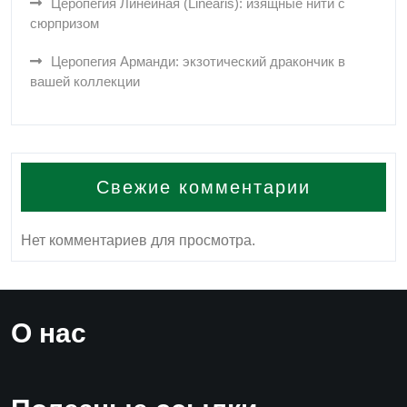
Церопегия Линейная (Linearis): изящные нити с
сюрпризом
Церопегия Арманди: экзотический дракончик в
вашей коллекции
Свежие комментарии
Нет комментариев для просмотра.
О нас