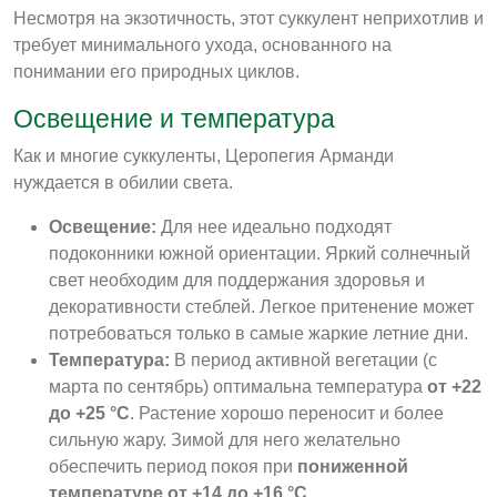
Несмотря на экзотичность, этот суккулент неприхотлив и
требует минимального ухода, основанного на
понимании его природных циклов.
Освещение и температура
Как и многие суккуленты, Церопегия Арманди
нуждается в обилии света.
Освещение:
Для нее идеально подходят
подоконники южной ориентации. Яркий солнечный
свет необходим для поддержания здоровья и
декоративности стеблей. Легкое притенение может
потребоваться только в самые жаркие летние дни
.
Температура:
В период активной вегетации (с
марта по сентябрь) оптимальна температура
от +22
до +25 °C
. Растение хорошо переносит и более
сильную жару. Зимой для него желательно
обеспечить период покоя при
пониженной
температуре от +14 до +16 °C
.