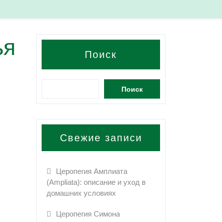
ья
Поиск
Поиск
Свежие записи
Церопегия Амплиата
(Ampliata): описание и уход в
домашних условиях
Церопегия Симона