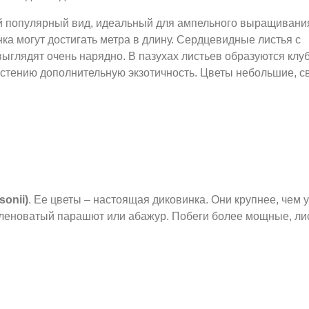
й популярный вид, идеальный для ампельного выращивани
ка могут достигать метра в длину. Сердцевидные листья с
глядят очень нарядно. В пазухах листьев образуются клу
астению дополнительную экзотичность. Цветы небольшие, с
Церопегия
Вуда
onii)
. Ее цветы – настоящая диковинка. Они крупнее, чем у
еленоватый парашют или абажур. Побеги более мощные, ли
Церопегия
Сандерсона