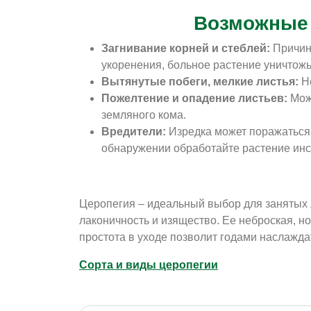
Возможные 
Загнивание корней и стеблей:
Причин
укоренения, больное растение уничтожь
Вытянутые побеги, мелкие листья:
Не
Пожелтение и опадение листьев:
Може
земляного кома.
Вредители:
Изредка может поражаться
обнаружении обработайте растение инс
Церопегия – идеальный выбор для занятых 
лаконичность и изящество. Ее неброская, н
простота в уходе позволит годами наслажда
Сорта и виды церопегии