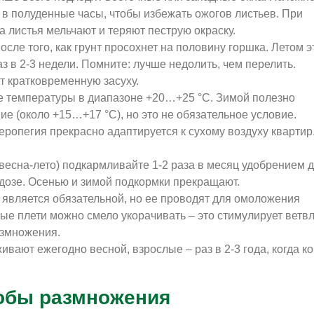
 в полуденные часы, чтобы избежать ожогов листьев. При
а листья мельчают и теряют пеструю окраску.
сле того, как грунт просохнет на половину горшка. Летом э
аз в 2-3 недели. Помните: лучше недолить, чем перелить.
т кратковременную засуху.
 температуры в диапазоне +20…+25 °C. Зимой полезно
е (около +15…+17 °C), но это не обязательное условие.
еропегия прекрасно адаптируется к сухому воздуху квартир
(весна-лето) подкармливайте 1-2 раза в месяц удобрением 
 дозе. Осенью и зимой подкормки прекращают.
 является обязательной, но ее проводят для омоложения
ные плети можно смело укорачивать – это стимулирует ветв
азмножения.
ают ежегодно весной, взрослые – раз в 2-3 года, когда к
обы размножения