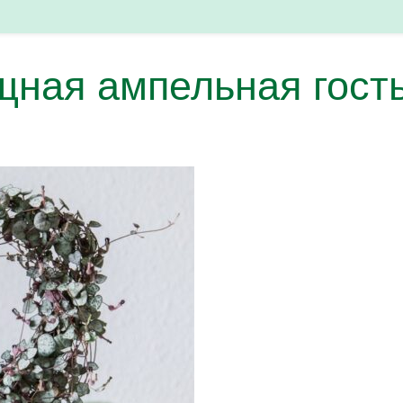
щная ампельная гост