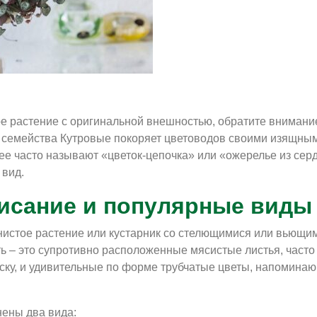
е растение с оригинальной внешностью, обратите внимани
в семейства Кутровые покоряет цветоводов своими изящны
е часто называют «цветок-цепочка» или «ожерелье из серд
 вид.
исание и популярные виды
янистое растение или кустарник со стелющимися или вьющи
ь – это супротивно расположенные мясистые листья, часто
ку, и удивительные по форме трубчатые цветы, напомина
нены два вида: