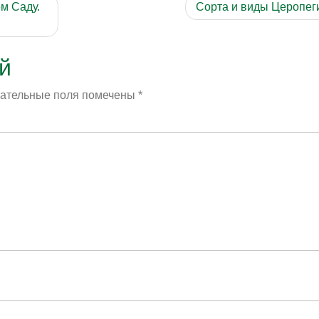
м Саду.
Сорта и виды Церопег
й
ательные поля помечены
*