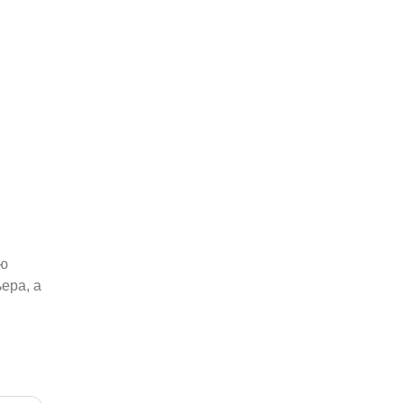
я
ую
ера, а