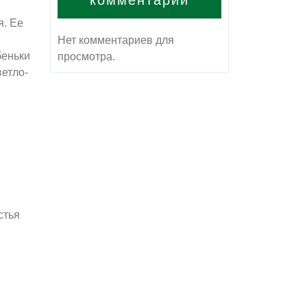
комментарии
я. Ее
Нет комментариев для
беньки
просмотра.
ветло-
стья