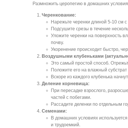
Размножить церопегию в домашних условиях
Черенкование:
Нарежьте черенки длиной 5-10 см с
Подсушите срезы в течение несколь
Уложите черенки на поверхность вла
почву.
Укоренение происходит быстро, чер
Воздушными клубеньками (актуально
Это самый простой способ. Отрежьт
Положите его на влажный субстрат 
Вскоре из каждого клубенька начнут
Деление корневища:
При пересадке взрослого, разросше
частей с побегами.
Рассадите деленки по отдельным г
Семенами:
В домашних условиях используется 
и трудоемкий.