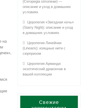
(Ceropegia simoneae) —
описание и уход в домашних
условиях
Церопегия «Звездная ночь»
(Starry Night): описание и уход
в домашних условиях
е на
Церопегия Линейная
ми
(Linearis): изящные нити с
ечек»,
сюрпризом
Церопегия Арманди:
экзотический дракончик в
вашей коллекции
мися
ющие
Свежие