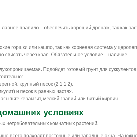
Главное правило – обеспечить хороший дренаж, так как ра
кие горшки или кашпо, так как корневая система у церопег
но свисать через края. Обязательное условие – наличие
духопроницаемая. Подойдет готовый грунт для суккулентов
тоятельно:
егной, крупный песок (2:1:1:2).
кулит) и песок в равных частях.
насыпьте керамзит, мелкий гравий или битый кирпич.
 домашних условиях
мых нетребовательных комнатных растений.
чше всего подходят восточные или западные окна. На южн