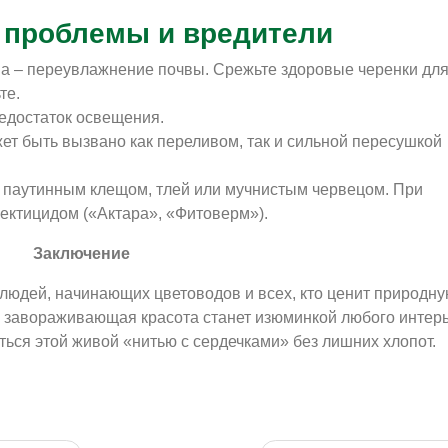
проблемы и вредители
а – переувлажнение почвы. Срежьте здоровые черенки дл
те.
достаток освещения.
т быть вызвано как переливом, так и сильной пересушкой
 паутинным клещом, тлей или мучнистым червецом. При
ектицидом («Актара», «Фитоверм»).
Заключение
людей, начинающих цветоводов и всех, кто ценит природн
о завораживающая красота станет изюминкой любого интерь
ться этой живой «нитью с сердечками» без лишних хлопот.