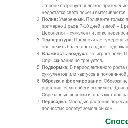
стороне потребуется легкое притенение
недостатке света побеги вытягиваются, 
Полив:
Умеренный. Поливайте только по
примерно 1 раз в 7-10 дней, зимой – 1 р
Церопегия – суккулент и легко переноси
Температура:
Предпочитает умеренные
обеспечить более прохладное содержани
Влажность воздуха:
Не играет роли. Ц
Опрыскивание не требуется.
Подкормка:
В период активного роста 
суккулентов или кактусов в половинной
Обрезка и формирование:
Обрезка не
растения, если побеги оголились. Длин
Обрезанные черенки используют для р
Пересадка:
Молодые растения пересажив
полностью оплетут земляной ком.
Спос