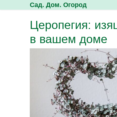
Перейти
Сад. Дом. Огород
к
содержимому
Церопегия: изя
в вашем доме