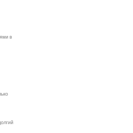
ьями в
лько
долгий