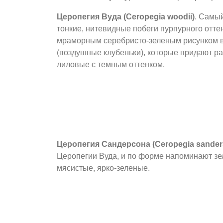
Церопегия Вуда (Ceropegia woodii)
. Самы
тонкие, нитевидные побеги пурпурного оттен
мраморным серебристо-зеленым рисунком вы
(воздушные клубеньки), которые придают р
лиловые с темным оттенком.
Церопегия Сандерсона (Ceropegia sanders
Церопегии Вуда, и по форме напоминают з
мясистые, ярко-зеленые.